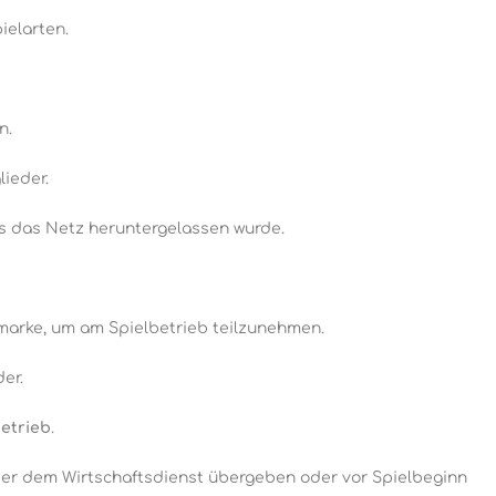
ielarten.
n.
lieder.
ss das Netz heruntergelassen wurde.
tmarke, um am Spielbetrieb teilzunehmen.
er.
betrieb
.
er dem Wirtschaftsdienst übergeben oder vor Spielbeginn