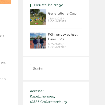
Neuste Beiträge
Generations-Cup
24/04/2023
/
0 COMMENTS
Führungswechsel
ben
beim TVG
16/04/2023
/
0 COMMENTS
ren.
men).
Adresse :
Kapellchenweg,
63538 Großkrotzenburg